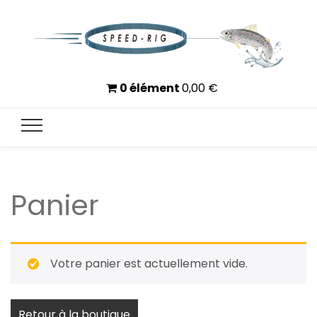
Speed-Rig
Moins de temps à monter, plus de temps à pêcher
0 élément
0,00
€
Panier
Votre panier est actuellement vide.
Retour à la boutique