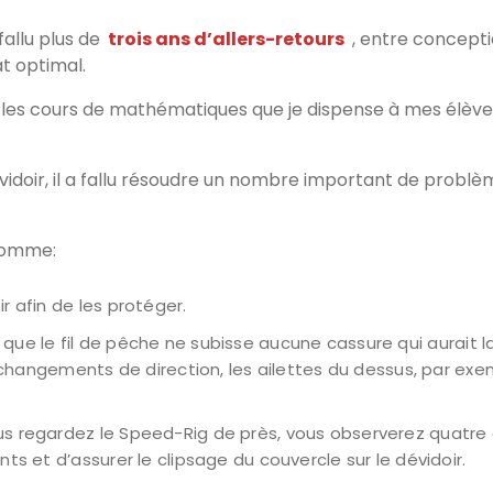
fallu plus de
trois ans d’allers-retours
, entre concepti
t optimal.
les cours de mathématiques que je dispense à mes élèves
idoir, il a fallu résoudre un nombre important de problèmes
 comme:
r afin de les protéger.
que le fil de pêche ne subisse aucune cassure qui aurait la
s changements de direction, les ailettes du dessus, par ex
us regardez le Speed-Rig de près, vous observerez quatre 
ts et d’assurer le clipsage du couvercle sur le dévidoir.