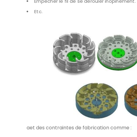
Empêcher le fil de se dérouler inopinément.
Etc.
aet des contraintes de fabrication comme :