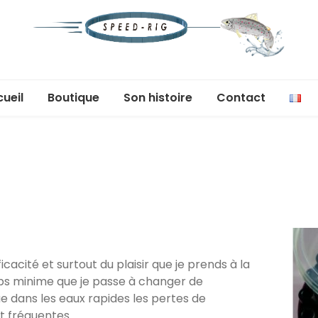
Speed-
Moins de temps à monter, plus de temps à
pêcher
ueil
Boutique
Son histoire
Contact
Rig
icacité et surtout du plaisir que je prends à la
ps minime que je passe à changer de
dans les eaux rapides les pertes de
nt fréquentes.