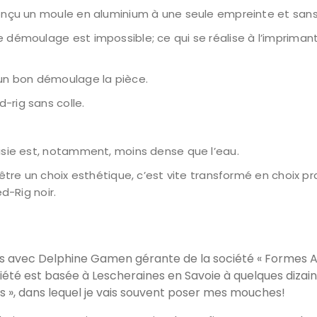
conçu un moule en aluminium à une seule empreinte et sans t
e démoulage est impossible; ce qui se réalise à l’impriman
 un bon démoulage la pièce.
-rig sans colle.
oisie est, notamment, moins dense que l’eau.
être un choix esthétique, c’est vite transformé en choix prati
d-Rig noir.
sées avec Delphine Gamen gérante de la société « Formes A
ociété est basée à Lescheraines en Savoie à quelques diza
es », dans lequel je vais souvent poser mes mouches!