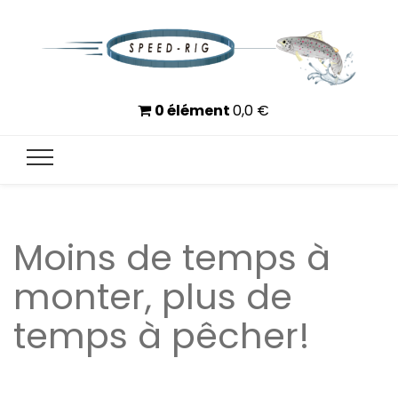
Speed-Rig
Moins de temps à monter, plus de temps à pêcher
0 élément
0,0
€
Moins de temps à
monter, plus de
temps à pêcher!