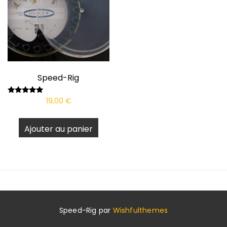
Speed-Rig
Note
19,00
€
5.00
sur 5
Ajouter au panier
Speed-Rig par
Wishfulthemes