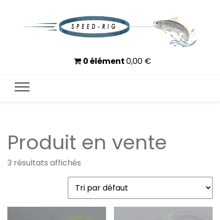
Speed-Rig
Moins de temps à monter, plus de temps à pêcher
0 élément
0,00
€
Produit en vente
3 résultats affichés