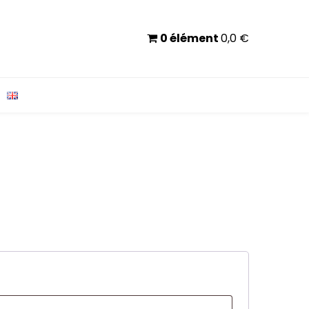
0 élément
0,0
€