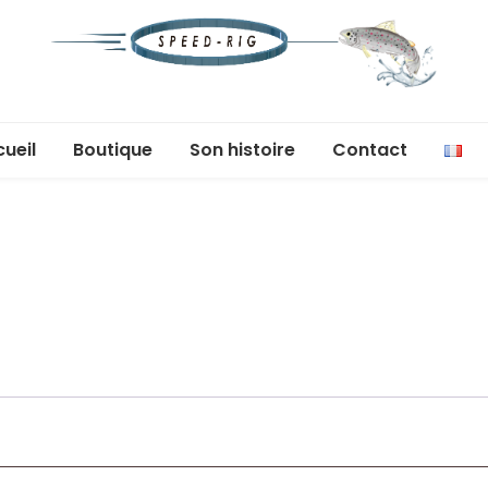
Speed-
Moins de temps à monter, plus de temps à
pêcher
ueil
Boutique
Son histoire
Contact
Rig