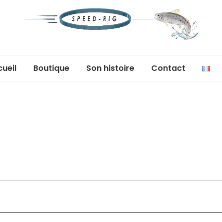
Speed-
Moins de temps à monter, plus de temps à
pêcher
ueil
Boutique
Son histoire
Contact
Rig